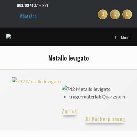
Zum
089/997437 – 221
Inhalt
springen
WhatsApp
Menü
Metallo levigato
tragermaterial:
Quarzstein
Zurück
3D Küchenplanung