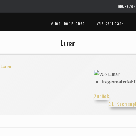
089/997437
Alles über Küchen
Wie geht das?
Lunar
tragermaterial:
Zurück
3D Küchenp