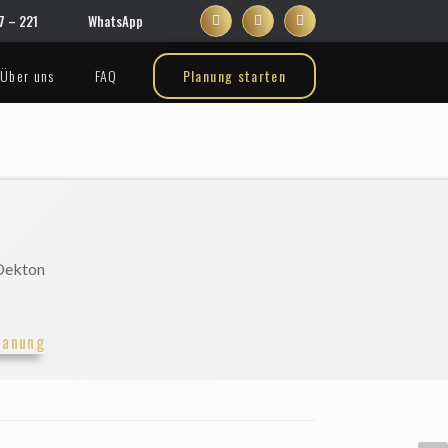
 – 221
WhatsApp
Über uns
FAQ
Planung starten
Dekton
lanung