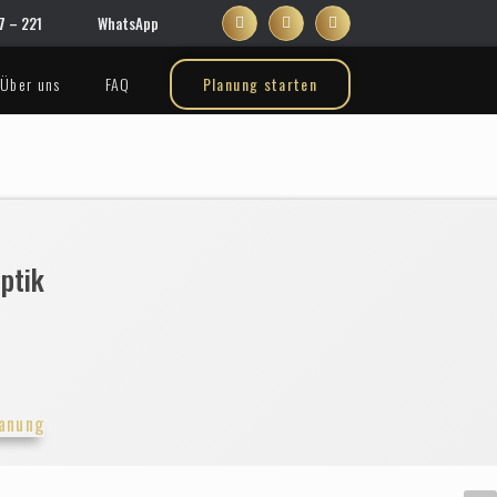
 – 221
WhatsApp
Über uns
FAQ
Planung starten
ptik
anung