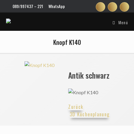
Zum
089/997437 – 221
WhatsApp
Inhalt
springen
Menü
Knopf K140
Antik schwarz
Zurück
3D Küchenplanung