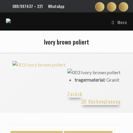
Zum
089/997437 – 221
WhatsApp
Inhalt
springen
Menü
Ivory brown poliert
tragermaterial:
Granit
Zurück
3D Küchenplanung