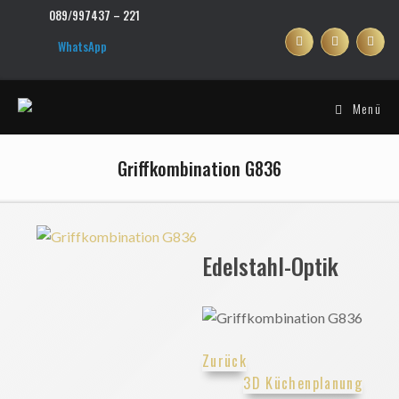
Zum
089/997437 – 221
Inhalt
springen
WhatsApp
Menü
Griffkombination G836
Edelstahl-Optik
Zurück
3D Küchenplanung