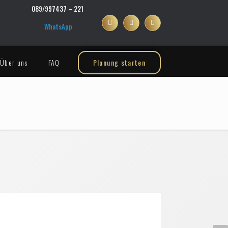
089/997437 – 221
WhatsApp
Über uns
FAQ
Planung starten