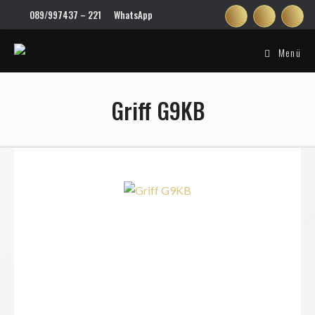
Zum
089/997437 – 221
WhatsApp
Inhalt
springen
Menü
Griff G9KB