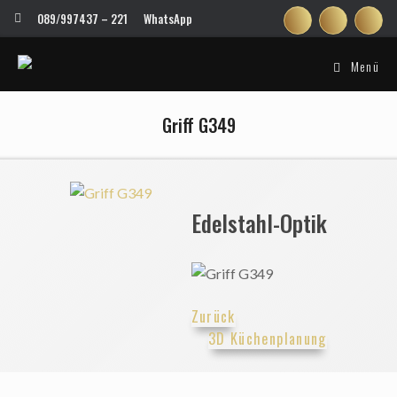
Zum
089/997437 – 221
WhatsApp
Inhalt
springen
Menü
Griff G349
Edelstahl-Optik
Zurück
3D Küchenplanung