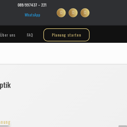
089/997437 – 221
WhatsApp
Über uns
FAQ
Planung starten
ptik
anung