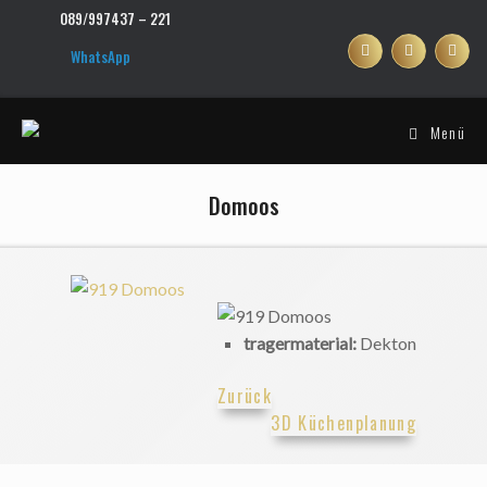
Zum
089/997437 – 221
Inhalt
springen
WhatsApp
Menü
Domoos
tragermaterial:
Dekton
Zurück
3D Küchenplanung